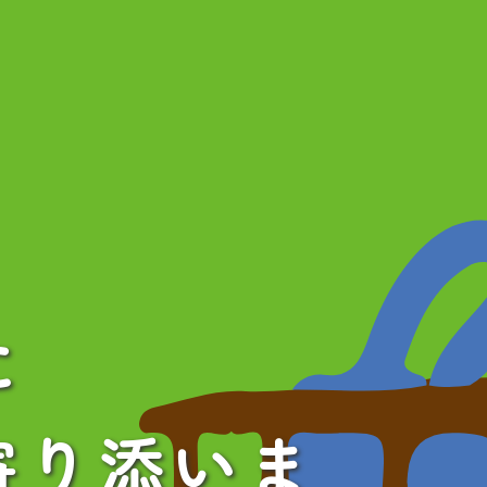
に
寄り添いま